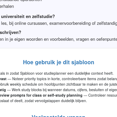
herhalen
 universiteit en zelfstudie?
 les, bij online cursussen, examenvoorbereiding of zelfstandig
rschrijven?
ten in je eigen woorden en voorbeelden, vragen en oefenpunt
Hoe gebruik je dit sjabloon
als in zodat Sjabloon voor studieplanner een duidelijke context heeft.
vast
— Noteer priority topics in korte, controleerbare items zodat belang
ruik weekly schedule om hoofdpunten zichtbaar te maken en de juiste
atig
— Werk study blocks bij wanneer datums, cijfers, besluiten of eig
view prompts for class or self-study planning
— Controleer resour
slaat of deelt, zodat vervolgstappen duidelijk blijven.