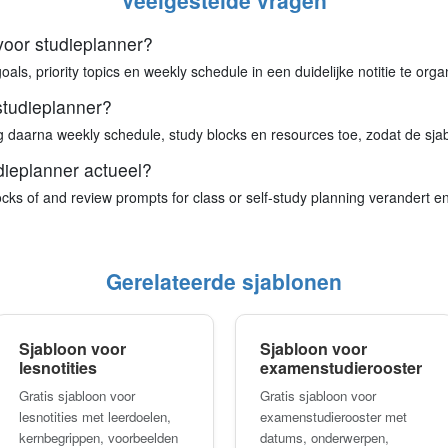
Veelgestelde vragen
voor studieplanner?
als, priority topics en weekly schedule in een duidelijke notitie te orga
 studieplanner?
g daarna weekly schedule, study blocks en resources toe, zodat de sjabl
dieplanner actueel?
cks of and review prompts for class or self-study planning verandert en
Gerelateerde sjablonen
Sjabloon voor
Sjabloon voor
lesnotities
examenstudierooster
Gratis sjabloon voor
Gratis sjabloon voor
lesnotities met leerdoelen,
examenstudierooster met
kernbegrippen, voorbeelden
datums, onderwerpen,