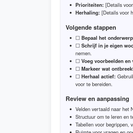
Prioriteiten:
[Details voor 
Herhaling:
[Details voor h
Volgende stappen
☐
Bepaal het onderwerp
☐
Schrijf in je eigen wo
nemen.
☐
Voeg voorbeelden en 
☐
Markeer wat ontbreek
☐
Herhaal actief:
Gebruik
voor te bereiden.
Review en aanpassing
Velden vertaald naar het 
Structuur om te leren en t
Tabellen voor begrippen, 
Ruimte voor vragen en op