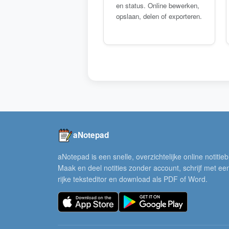
en status. Online bewerken,
opslaan, delen of exporteren.
aNotepad
aNotepad is een snelle, overzichtelijke online notitieb
Maak en deel notities zonder account, schrijf met ee
rijke teksteditor en download als PDF of Word.