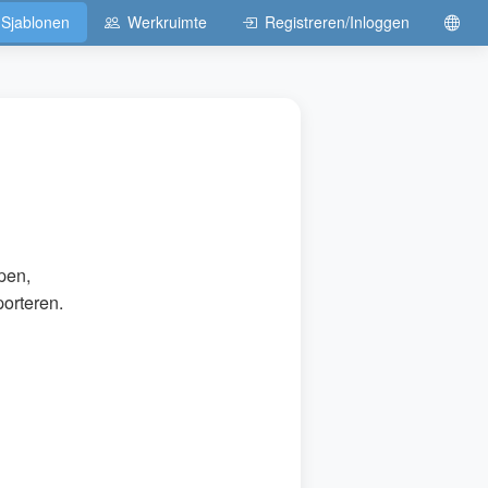
Sjablonen
Werkruimte
Registreren/Inloggen
pen,
orteren.