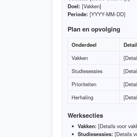
Doel:
[Vakken]
Periode:
[YYYY-MM-DD]
Plan en opvolging
Onderdeel
Detai
Vakken
[Detai
Studiesessies
[Detai
Prioriteiten
[Detai
Herhaling
[Detai
Werksecties
Vakken:
[Details voor vak
Studiesessies:
[Details v