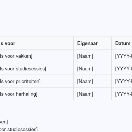
ls voor
Eigenaar
Datum
ls voor vakken]
[Naam]
[YYYY
ls voor studiesessies]
[Naam]
[YYYY
ls voor prioriteiten]
[Naam]
[YYYY
ls voor herhaling]
[Naam]
[YYYY
ken]
oor studiesessies]