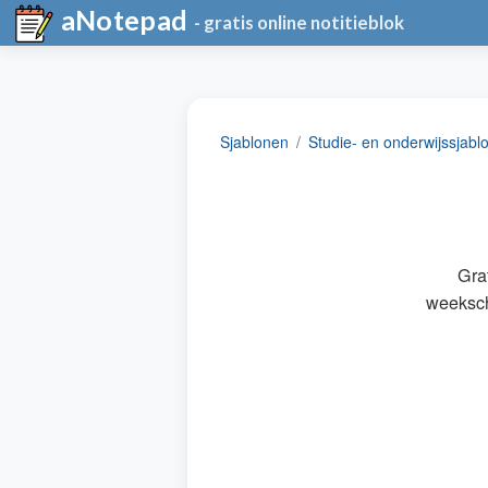
aNotepad
- gratis online notitieblok
Sjablonen
Studie- en onderwijssjabl
Gra
weeksch