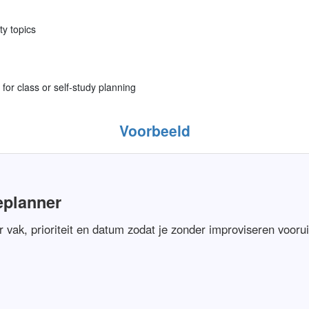
ty topics
for class or self-study planning
Voorbeeld
eplanner
r vak, prioriteit en datum zodat je zonder improviseren vooru