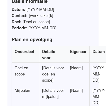
Basisinformatie
Datum:
[YYYY-MM-DD]
Context:
[werk-zakelijk]
Doel:
[Doel en scope]
Periode:
[YYYY-MM-DD]
Plan en opvolging
Onderdeel
Details
Eigenaar
Datum
voor
Doel en
[Details voor
[Naam]
[YYYY-
scope
doel en
MM-
scope]
DD]
Mijlpalen
[Details voor
[Naam]
[YYYY-
mijlpalen]
MM-
DD]